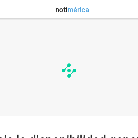
noti
mérica