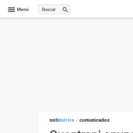
Menú
noti
mérica
/
comunicados