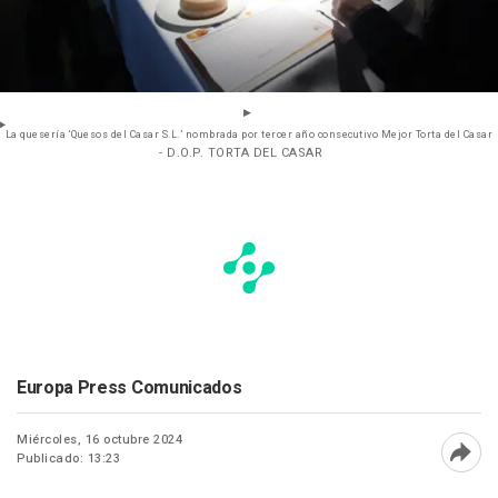
La quesería ‘Quesos del Casar S.L.’ nombrada por tercer año consecutivo Mejor Torta del Casar
- D.O.P. TORTA DEL CASAR
Europa Press Comunicados
Miércoles, 16 octubre 2024
Publicado: 13:23
Abri