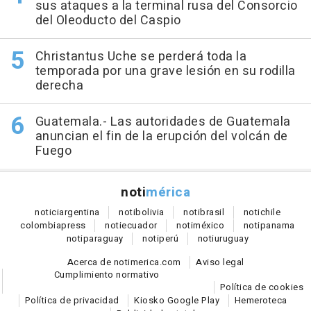
sus ataques a la terminal rusa del Consorcio
del Oleoducto del Caspio
Christantus Uche se perderá toda la
temporada por una grave lesión en su rodilla
derecha
Guatemala.- Las autoridades de Guatemala
anuncian el fin de la erupción del volcán de
Fuego
noti
mérica
notici
argentina
noti
bolivia
noti
brasil
noti
chile
colombia
press
noti
ecuador
noti
méxico
noti
panama
noti
paraguay
noti
perú
noti
uruguay
Acerca de notimerica.com
Aviso legal
Cumplimiento normativo
Política de cookies
Política de privacidad
Kiosko Google Play
Hemeroteca