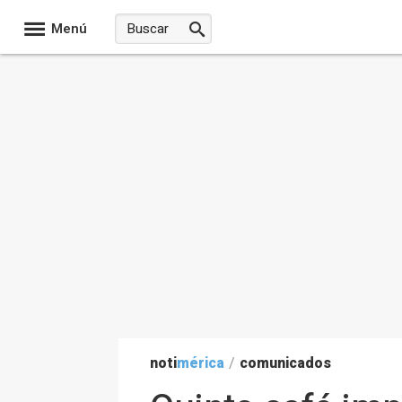
Menú
noti
mérica
/
comunicados