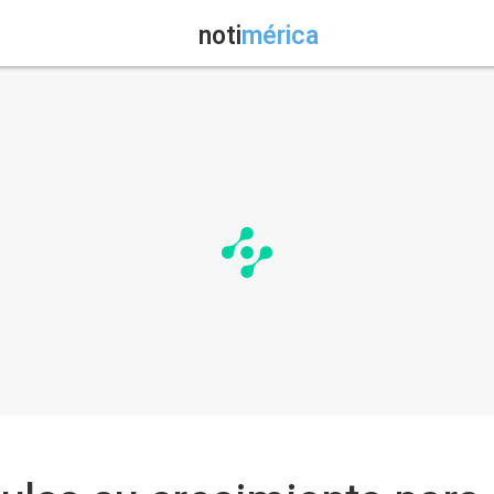
noti
mérica