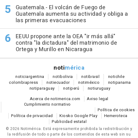
Guatemala.- El volcán de Fuego de
Guatemala aumenta su actividad y obliga a
las primeras evacuaciones
EEUU propone ante la OEA "ir más allá"
contra "la dictadura" del matrimonio de
Ortega y Murillo en Nicaragua
noti
mérica
notici
argentina
noti
bolivia
noti
brasil
noti
chile
colombia
press
noti
ecuador
noti
méxico
noti
panama
noti
paraguay
noti
perú
noti
uruguay
Acerca de notimerica.com
Aviso legal
Cumplimiento normativo
Política de cookies
Política de privacidad
Kiosko Google Play
Hemeroteca
Publicidad estatal
© 2026 Notimérica.
Está expresamente prohibida la redistribución y
la redifusión de todo o parte de los contenidos de esta web sin su