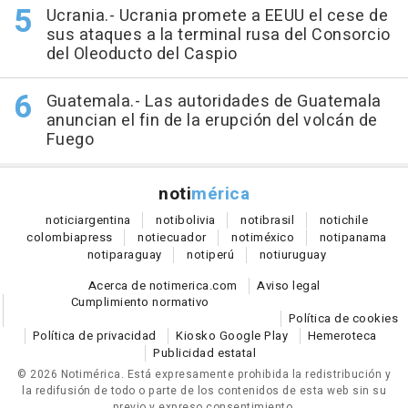
Ucrania.- Ucrania promete a EEUU el cese de
sus ataques a la terminal rusa del Consorcio
del Oleoducto del Caspio
Guatemala.- Las autoridades de Guatemala
anuncian el fin de la erupción del volcán de
Fuego
noti
mérica
notici
argentina
noti
bolivia
noti
brasil
noti
chile
colombia
press
noti
ecuador
noti
méxico
noti
panama
noti
paraguay
noti
perú
noti
uruguay
Acerca de notimerica.com
Aviso legal
Cumplimiento normativo
Política de cookies
Política de privacidad
Kiosko Google Play
Hemeroteca
Publicidad estatal
© 2026 Notimérica.
Está expresamente prohibida la redistribución y
la redifusión de todo o parte de los contenidos de esta web sin su
previo y expreso consentimiento.