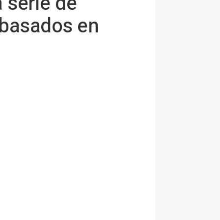
 serie de
 basados en