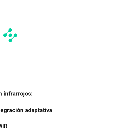
 infrarrojos:
tegración adaptativa
WIR