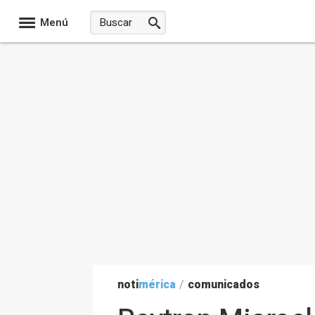
Menú
noti
mérica
/
comunicados