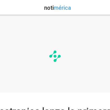
noti
mérica