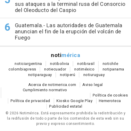
sus ataques a la terminal rusa del Consorcio
del Oleoducto del Caspio
Guatemala.- Las autoridades de Guatemala
anuncian el fin de la erupción del volcán de
Fuego
noti
mérica
notici
argentina
noti
bolivia
noti
brasil
noti
chile
colombia
press
noti
ecuador
noti
méxico
noti
panama
noti
paraguay
noti
perú
noti
uruguay
Acerca de notimerica.com
Aviso legal
Cumplimiento normativo
Política de cookies
Política de privacidad
Kiosko Google Play
Hemeroteca
Publicidad estatal
© 2026 Notimérica.
Está expresamente prohibida la redistribución y
la redifusión de todo o parte de los contenidos de esta web sin su
previo y expreso consentimiento.