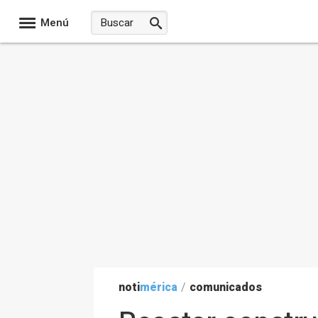
Menú
noti
mérica
/
comunicados