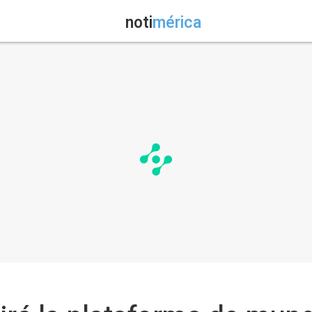
noti
mérica