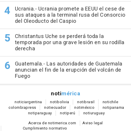
Ucrania.- Ucrania promete a EEUU el cese de
sus ataques a la terminal rusa del Consorcio
del Oleoducto del Caspio
Christantus Uche se perderá toda la
temporada por una grave lesión en su rodilla
derecha
Guatemala.- Las autoridades de Guatemala
anuncian el fin de la erupción del volcán de
Fuego
noti
mérica
notici
argentina
noti
bolivia
noti
brasil
noti
chile
colombia
press
noti
ecuador
noti
méxico
noti
panama
noti
paraguay
noti
perú
noti
uruguay
Acerca de notimerica.com
Aviso legal
Cumplimiento normativo