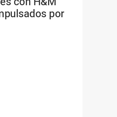
ores con H&M
mpulsados por