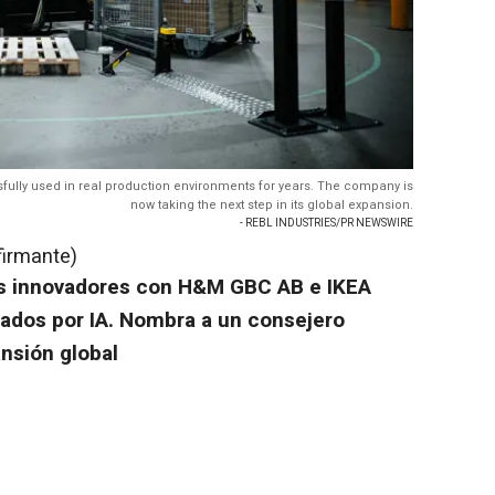
fully used in real production environments for years. The company is
now taking the next step in its global expansion.
- REBL INDUSTRIES/PR NEWSWIRE
firmante)
os innovadores con H&M GBC AB e IKEA
ados por IA. Nombra a un consejero
nsión global