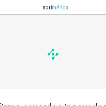
noti
mérica