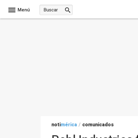
Menú
noti
mérica
/
comunicados