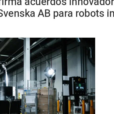
s firma acuerdos innovad
Svenska AB para robots i