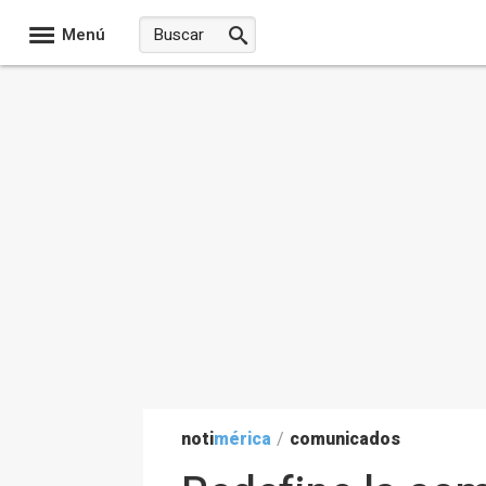
Menú
noti
mérica
/
comunicados