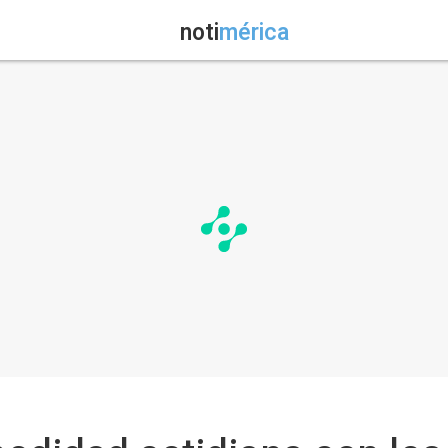
noti
mérica