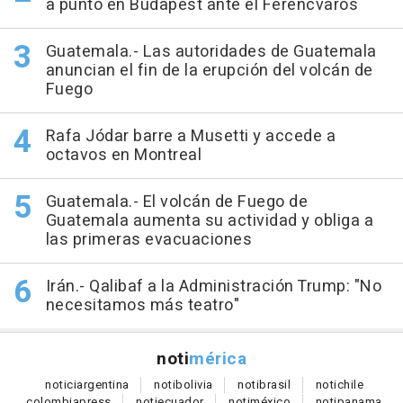
a punto en Budapest ante el Ferencvaros
Guatemala.- Las autoridades de Guatemala
anuncian el fin de la erupción del volcán de
Fuego
Rafa Jódar barre a Musetti y accede a
octavos en Montreal
Guatemala.- El volcán de Fuego de
Guatemala aumenta su actividad y obliga a
las primeras evacuaciones
Irán.- Qalibaf a la Administración Trump: "No
necesitamos más teatro"
noti
mérica
notici
argentina
noti
bolivia
noti
brasil
noti
chile
colombia
press
noti
ecuador
noti
méxico
noti
panama