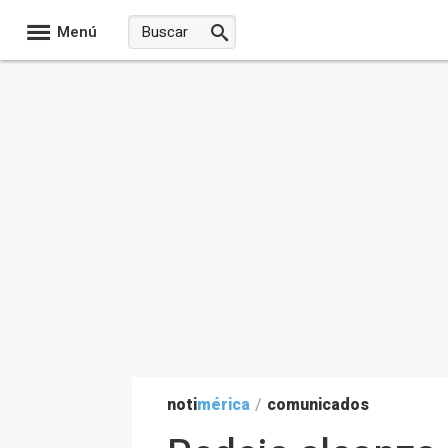
Menú
noti
mérica
/
comunicados