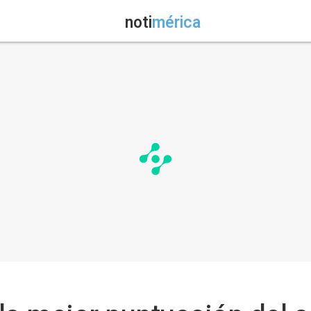
noti
mérica