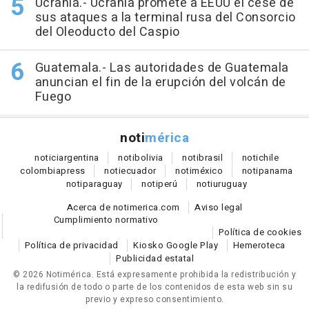
Ucrania.- Ucrania promete a EEUU el cese de
sus ataques a la terminal rusa del Consorcio
del Oleoducto del Caspio
Guatemala.- Las autoridades de Guatemala
anuncian el fin de la erupción del volcán de
Fuego
noti
mérica
notici
argentina
noti
bolivia
noti
brasil
noti
chile
colombia
press
noti
ecuador
noti
méxico
noti
panama
noti
paraguay
noti
perú
noti
uruguay
Acerca de notimerica.com
Aviso legal
Cumplimiento normativo
Política de cookies
Política de privacidad
Kiosko Google Play
Hemeroteca
Publicidad estatal
© 2026 Notimérica.
Está expresamente prohibida la redistribución y
la redifusión de todo o parte de los contenidos de esta web sin su
previo y expreso consentimiento.