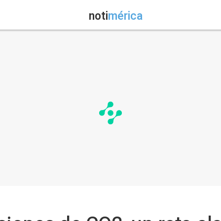
noti
mérica