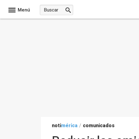
Menú
noti
mérica
/
comunicados