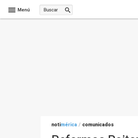
Menú
noti
mérica
/
comunicados