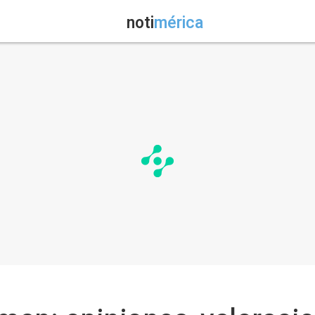
noti
mérica