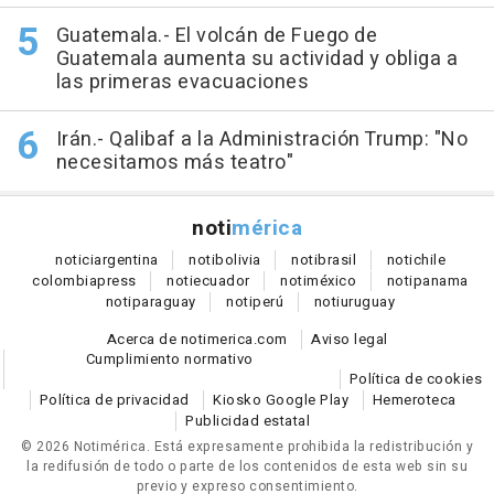
Guatemala.- El volcán de Fuego de
Guatemala aumenta su actividad y obliga a
las primeras evacuaciones
Irán.- Qalibaf a la Administración Trump: "No
necesitamos más teatro"
noti
mérica
notici
argentina
noti
bolivia
noti
brasil
noti
chile
colombia
press
noti
ecuador
noti
méxico
noti
panama
noti
paraguay
noti
perú
noti
uruguay
Acerca de notimerica.com
Aviso legal
Cumplimiento normativo
Política de cookies
Política de privacidad
Kiosko Google Play
Hemeroteca
Publicidad estatal
© 2026 Notimérica.
Está expresamente prohibida la redistribución y
la redifusión de todo o parte de los contenidos de esta web sin su
previo y expreso consentimiento.