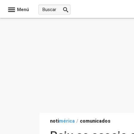
Menú
noti
mérica
/
comunicados