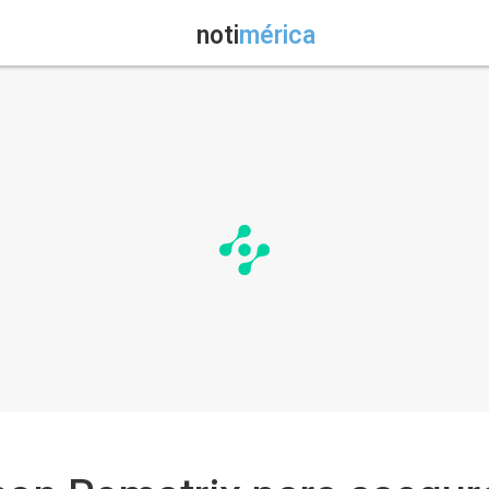
noti
mérica