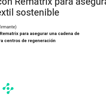
con Rematrix para asegur
xtil sostenible
firmante)
a Rematrix para asegurar una cadena de
ara centros de regeneración