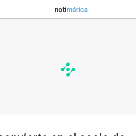
noti
mérica