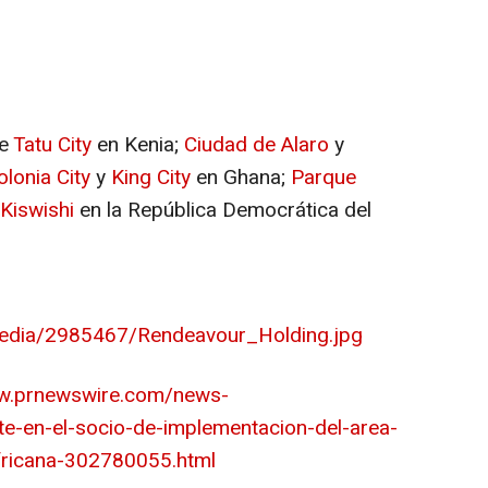
ye
Tatu City
en Kenia;
Ciudad de Alaro
y
lonia City
y
King City
en Ghana;
Parque
Kiswishi
en la República Democrática del
edia/2985467/Rendeavour_Holding.jpg
ww.prnewswire.com/news-
te-en-el-socio-de-implementacion-del-area-
africana-302780055.html