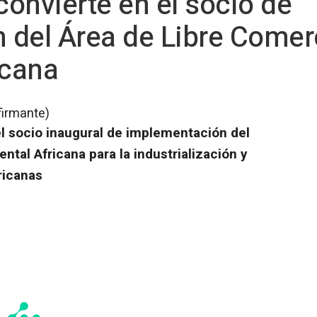
onvierte en el socio de
 del Área de Libre Comer
icana
firmante)
el socio inaugural de implementación del
ntal Africana para la industrialización y
ricanas