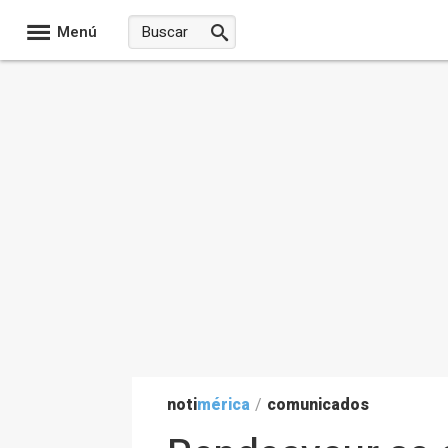
Menú
noti
mérica
/
comunicados