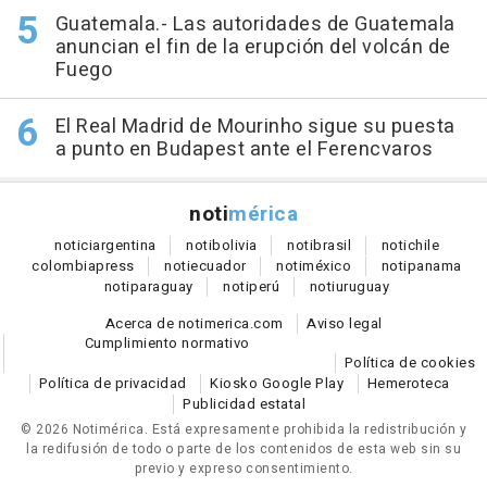
Guatemala.- Las autoridades de Guatemala
anuncian el fin de la erupción del volcán de
Fuego
El Real Madrid de Mourinho sigue su puesta
a punto en Budapest ante el Ferencvaros
noti
mérica
notici
argentina
noti
bolivia
noti
brasil
noti
chile
colombia
press
noti
ecuador
noti
méxico
noti
panama
noti
paraguay
noti
perú
noti
uruguay
Acerca de notimerica.com
Aviso legal
Cumplimiento normativo
Política de cookies
Política de privacidad
Kiosko Google Play
Hemeroteca
Publicidad estatal
© 2026 Notimérica.
Está expresamente prohibida la redistribución y
la redifusión de todo o parte de los contenidos de esta web sin su
previo y expreso consentimiento.