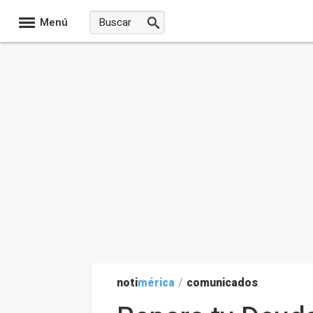
Menú
noti
mérica
/
comunicados