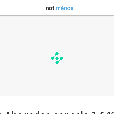
noti
mérica