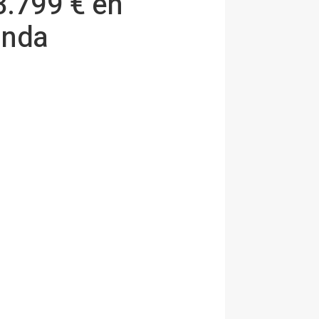
.799 € en
unda