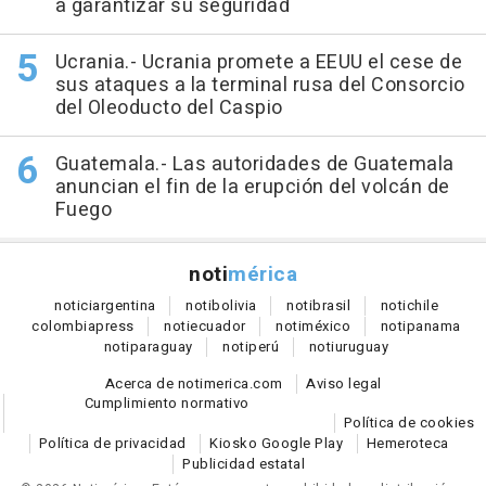
a garantizar su seguridad
Ucrania.- Ucrania promete a EEUU el cese de
sus ataques a la terminal rusa del Consorcio
del Oleoducto del Caspio
Guatemala.- Las autoridades de Guatemala
anuncian el fin de la erupción del volcán de
Fuego
noti
mérica
notici
argentina
noti
bolivia
noti
brasil
noti
chile
colombia
press
noti
ecuador
noti
méxico
noti
panama
noti
paraguay
noti
perú
noti
uruguay
Acerca de notimerica.com
Aviso legal
Cumplimiento normativo
Política de cookies
Política de privacidad
Kiosko Google Play
Hemeroteca
Publicidad estatal