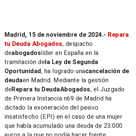
Madrid, 15 de noviembre de 2024.-
Repara
tu Deuda Abogados
, despacho
de
abogados
líder en España en la
tramitación de
la Ley de Segunda
Oportunidad
, ha logrado una
cancelación de
deuda
en Madrid. Mediante la gestión
de
Repara tu Deuda
Abogados
, el Juzgado
de Primera Instancia n69 de Madrid ha
dictado la exoneración del pasivo
insatisfecho (EPI) en el caso de una mujer
que había acumulado una deuda de 23.000
euros a la que no podía hacer frente.