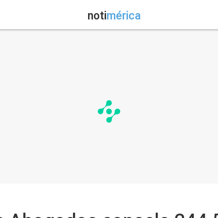
noti
mérica