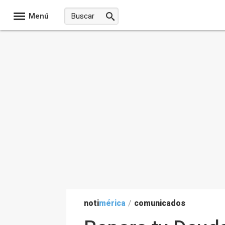
Menú
noti
mérica
/
comunicados