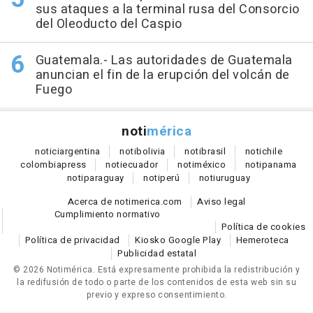
sus ataques a la terminal rusa del Consorcio
del Oleoducto del Caspio
Guatemala.- Las autoridades de Guatemala
anuncian el fin de la erupción del volcán de
Fuego
noti
mérica
notici
argentina
noti
bolivia
noti
brasil
noti
chile
colombia
press
noti
ecuador
noti
méxico
noti
panama
noti
paraguay
noti
perú
noti
uruguay
Acerca de notimerica.com
Aviso legal
Cumplimiento normativo
Política de cookies
Política de privacidad
Kiosko Google Play
Hemeroteca
Publicidad estatal
© 2026 Notimérica.
Está expresamente prohibida la redistribución y
la redifusión de todo o parte de los contenidos de esta web sin su
previo y expreso consentimiento.