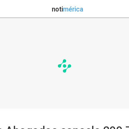
noti
mérica