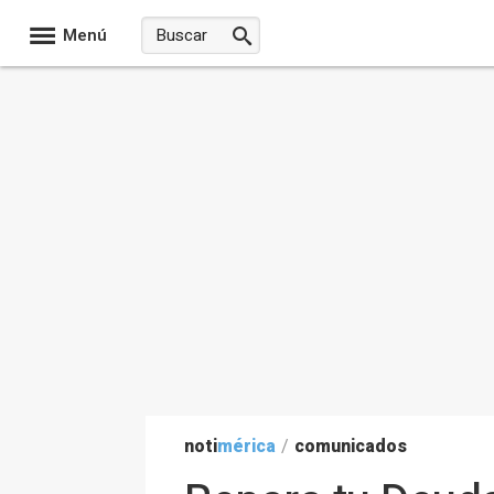
Menú
noti
mérica
/
comunicados