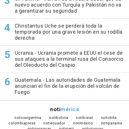
nuevo acuerdo con Turquía y Pakistán no va
a garantizar su seguridad
Christantus Uche se perderá toda la
temporada por una grave lesión en su rodilla
derecha
Ucrania.- Ucrania promete a EEUU el cese de
sus ataques a la terminal rusa del Consorcio
del Oleoducto del Caspio
Guatemala.- Las autoridades de Guatemala
anuncian el fin de la erupción del volcán de
Fuego
noti
mérica
notici
argentina
noti
bolivia
noti
brasil
noti
chile
colombia
press
noti
ecuador
noti
méxico
noti
panama
noti
paraguay
noti
perú
noti
uruguay