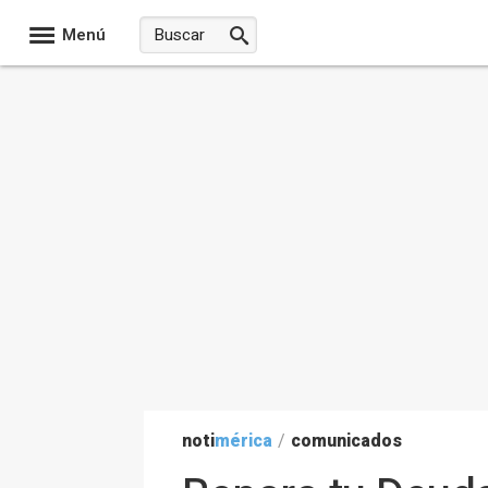
Menú
noti
mérica
/
comunicados