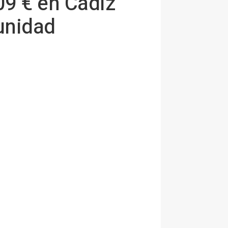
9 € en Cádiz
unidad