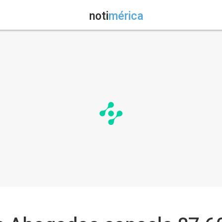
noti
mérica