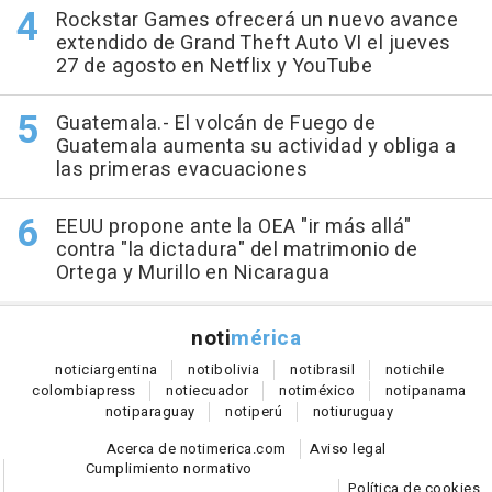
Rockstar Games ofrecerá un nuevo avance
extendido de Grand Theft Auto VI el jueves
27 de agosto en Netflix y YouTube
Guatemala.- El volcán de Fuego de
Guatemala aumenta su actividad y obliga a
las primeras evacuaciones
EEUU propone ante la OEA "ir más allá"
contra "la dictadura" del matrimonio de
Ortega y Murillo en Nicaragua
noti
mérica
notici
argentina
noti
bolivia
noti
brasil
noti
chile
colombia
press
noti
ecuador
noti
méxico
noti
panama
noti
paraguay
noti
perú
noti
uruguay
Acerca de notimerica.com
Aviso legal
Cumplimiento normativo
Política de cookies