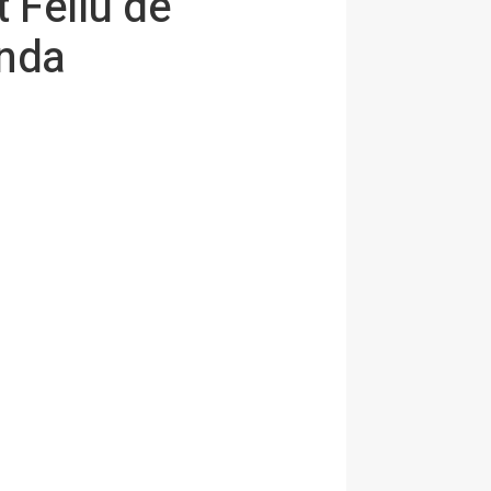
 Feliu de
unda