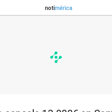
noti
mérica