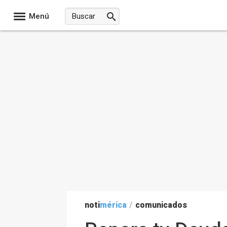
Menú
noti
mérica
/
comunicados