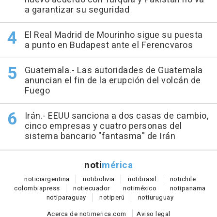
a garantizar su seguridad
El Real Madrid de Mourinho sigue su puesta
a punto en Budapest ante el Ferencvaros
Guatemala.- Las autoridades de Guatemala
anuncian el fin de la erupción del volcán de
Fuego
Irán.- EEUU sanciona a dos casas de cambio,
cinco empresas y cuatro personas del
sistema bancario "fantasma" de Irán
noti
mérica
notici
argentina
noti
bolivia
noti
brasil
noti
chile
colombia
press
noti
ecuador
noti
méxico
noti
panama
noti
paraguay
noti
perú
noti
uruguay
Acerca de notimerica.com
Aviso legal