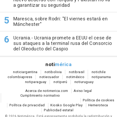
a garantizar su seguridad
Maresca, sobre Rodri: "El viernes estará en
Mánchester"
Ucrania.- Ucrania promete a EEUU el cese de
sus ataques a la terminal rusa del Consorcio
del Oleoducto del Caspio
noti
mérica
notici
argentina
noti
bolivia
noti
brasil
noti
chile
colombia
press
noti
ecuador
noti
méxico
noti
panama
noti
paraguay
noti
perú
noti
uruguay
Acerca de notimerica.com
Aviso legal
Cumplimiento normativo
Política de cookies
Política de privacidad
Kiosko Google Play
Hemeroteca
Publicidad estatal
© 2026 Notimérica.
Está expresamente prohibida la redistribución y