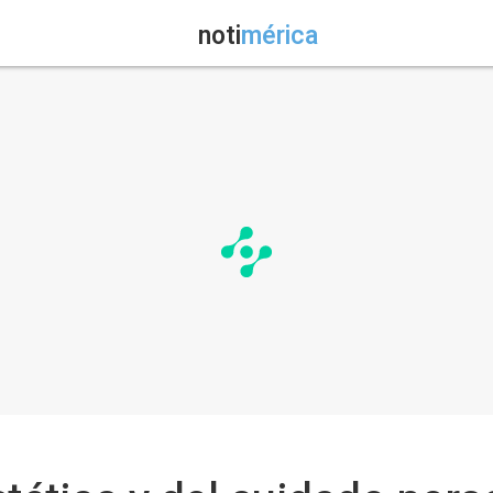
noti
mérica