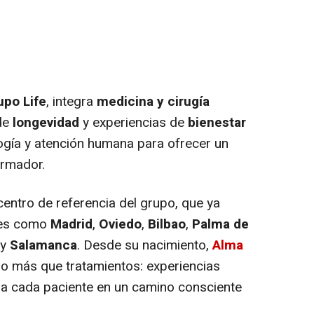
upo Life
, integra
medicina y cirugía
de
longevidad
y experiencias de
bienestar
logía y atención humana para ofrecer un
ormador.
centro de referencia del grupo, que ya
des como
Madrid
,
Oviedo
,
Bilbao
,
Palma de
y
Salamanca
. Desde su nacimiento,
Alma
go más que tratamientos: experiencias
a cada paciente en un camino consciente