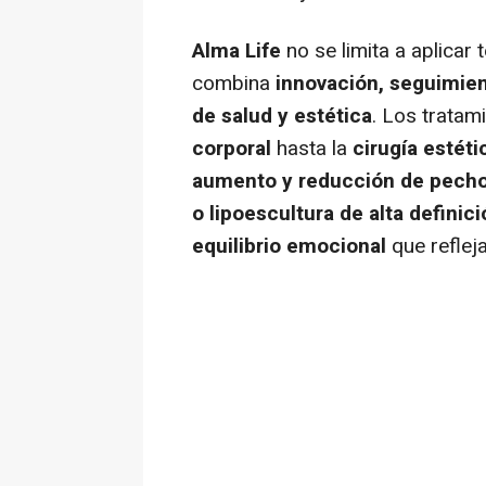
Alma Life
no se limita a aplica
combina
innovación, seguimien
de salud y estética
. Los tratam
corporal
hasta la
cirugía estét
aumento y reducción de pecho,
o lipoescultura de alta definic
equilibrio emocional
que refleja