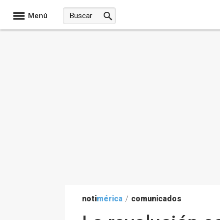
Menú
noti
mérica
/
comunicados