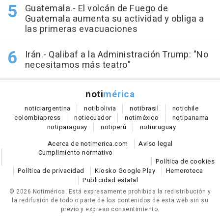
Guatemala.- El volcán de Fuego de
Guatemala aumenta su actividad y obliga a
las primeras evacuaciones
Irán.- Qalibaf a la Administración Trump: "No
necesitamos más teatro"
noti
mérica
notici
argentina
noti
bolivia
noti
brasil
noti
chile
colombia
press
noti
ecuador
noti
méxico
noti
panama
noti
paraguay
noti
perú
noti
uruguay
Acerca de notimerica.com
Aviso legal
Cumplimiento normativo
Política de cookies
Política de privacidad
Kiosko Google Play
Hemeroteca
Publicidad estatal
© 2026 Notimérica.
Está expresamente prohibida la redistribución y
la redifusión de todo o parte de los contenidos de esta web sin su
previo y expreso consentimiento.