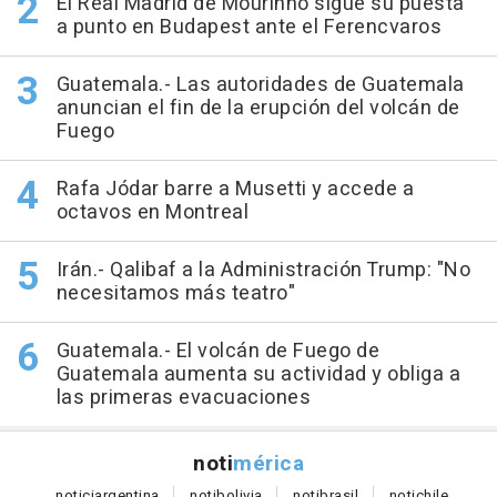
El Real Madrid de Mourinho sigue su puesta
a punto en Budapest ante el Ferencvaros
Guatemala.- Las autoridades de Guatemala
anuncian el fin de la erupción del volcán de
Fuego
Rafa Jódar barre a Musetti y accede a
octavos en Montreal
Irán.- Qalibaf a la Administración Trump: "No
necesitamos más teatro"
Guatemala.- El volcán de Fuego de
Guatemala aumenta su actividad y obliga a
las primeras evacuaciones
noti
mérica
notici
argentina
noti
bolivia
noti
brasil
noti
chile