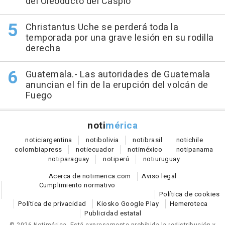
del Oleoducto del Caspio
Christantus Uche se perderá toda la
temporada por una grave lesión en su rodilla
derecha
Guatemala.- Las autoridades de Guatemala
anuncian el fin de la erupción del volcán de
Fuego
noti
mérica
notici
argentina
noti
bolivia
noti
brasil
noti
chile
colombia
press
noti
ecuador
noti
méxico
noti
panama
noti
paraguay
noti
perú
noti
uruguay
Acerca de notimerica.com
Aviso legal
Cumplimiento normativo
Política de cookies
Política de privacidad
Kiosko Google Play
Hemeroteca
Publicidad estatal