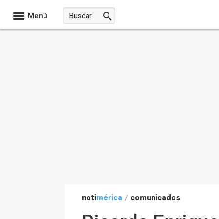
Menú
noti
mérica
/
comunicados