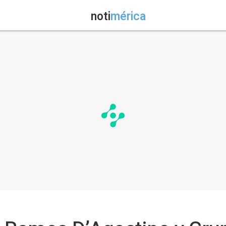
noti
mérica