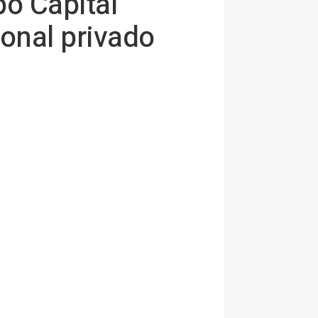
o Capital
ional privado