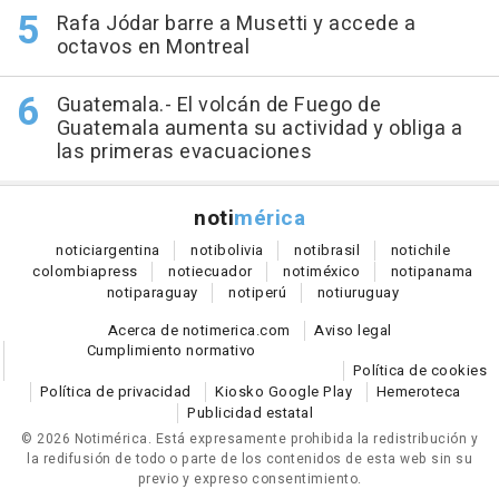
Rafa Jódar barre a Musetti y accede a
octavos en Montreal
Guatemala.- El volcán de Fuego de
Guatemala aumenta su actividad y obliga a
las primeras evacuaciones
noti
mérica
notici
argentina
noti
bolivia
noti
brasil
noti
chile
colombia
press
noti
ecuador
noti
méxico
noti
panama
noti
paraguay
noti
perú
noti
uruguay
Acerca de notimerica.com
Aviso legal
Cumplimiento normativo
Política de cookies
Política de privacidad
Kiosko Google Play
Hemeroteca
Publicidad estatal
© 2026 Notimérica.
Está expresamente prohibida la redistribución y
la redifusión de todo o parte de los contenidos de esta web sin su
previo y expreso consentimiento.