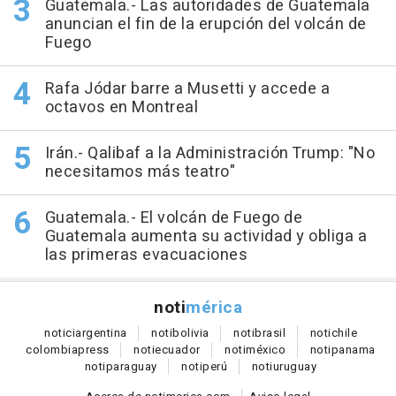
Guatemala.- Las autoridades de Guatemala
anuncian el fin de la erupción del volcán de
Fuego
Rafa Jódar barre a Musetti y accede a
octavos en Montreal
Irán.- Qalibaf a la Administración Trump: "No
necesitamos más teatro"
Guatemala.- El volcán de Fuego de
Guatemala aumenta su actividad y obliga a
las primeras evacuaciones
noti
mérica
notici
argentina
noti
bolivia
noti
brasil
noti
chile
colombia
press
noti
ecuador
noti
méxico
noti
panama
noti
paraguay
noti
perú
noti
uruguay