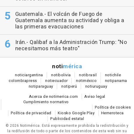
Guatemala.- El volcán de Fuego de
Guatemala aumenta su actividad y obliga a
las primeras evacuaciones
Irán.- Qalibaf a la Administración Trump: "No
necesitamos más teatro"
noti
mérica
notici
argentina
noti
bolivia
noti
brasil
noti
chile
colombia
press
noti
ecuador
noti
méxico
noti
panama
noti
paraguay
noti
perú
noti
uruguay
Acerca de notimerica.com
Aviso legal
Cumplimiento normativo
Política de cookies
Política de privacidad
Kiosko Google Play
Hemeroteca
Publicidad estatal
© 2026 Notimérica.
Está expresamente prohibida la redistribución y
la redifusión de todo o parte de los contenidos de esta web sin su