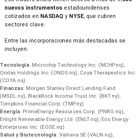
nuevos instrumentos
estadounidenses
cotizados en
NASDAQ
y
NYSE
, que cubren
sectores clave.
Entre las incorporaciones más destacadas se
incluyen:
Tecnología
: Microchip Technology Inc. (MCHP.nq),
Ondas Holdings Inc. (ONDS.nq), Coya Therapeutics Inc.
(COYA.nq)
Finanzas
: Morgan Stanley Direct Lending Fund
(MSDL.ny), BlackRock Income Trust Inc. (BKT.ny),
Tompkins Financial Corp. (TMP.ny)
Energía
: PrimeEnergy Resources Corp. (PNRG.nq),
Enlight Renewable Energy Ltd. (ENLT.nq), Eos Energy
Enterprises Inc. (EOSE.nq)
Salud y Biotecnología
: Valneva SE (VALN.nq),