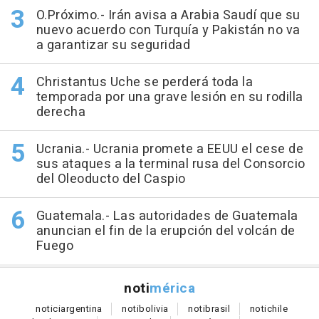
O.Próximo.- Irán avisa a Arabia Saudí que su
nuevo acuerdo con Turquía y Pakistán no va
a garantizar su seguridad
Christantus Uche se perderá toda la
temporada por una grave lesión en su rodilla
derecha
Ucrania.- Ucrania promete a EEUU el cese de
sus ataques a la terminal rusa del Consorcio
del Oleoducto del Caspio
Guatemala.- Las autoridades de Guatemala
anuncian el fin de la erupción del volcán de
Fuego
noti
mérica
notici
argentina
noti
bolivia
noti
brasil
noti
chile