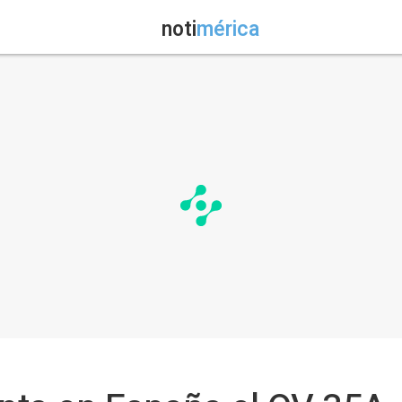
noti
mérica