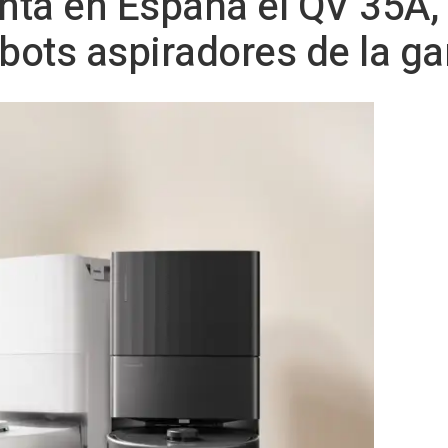
nta en España el QV 35A,
obots aspiradores de la g