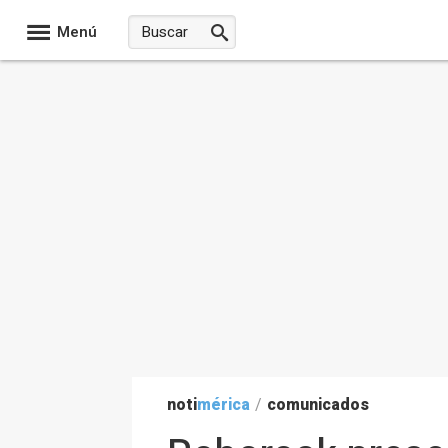
Menú
noti
mérica
/
comunicados