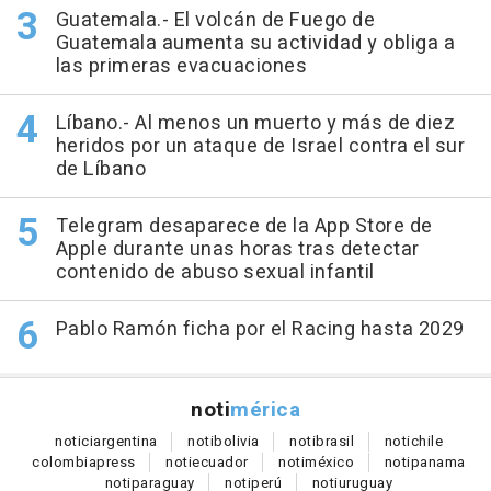
Guatemala.- El volcán de Fuego de
Guatemala aumenta su actividad y obliga a
las primeras evacuaciones
Líbano.- Al menos un muerto y más de diez
heridos por un ataque de Israel contra el sur
de Líbano
Telegram desaparece de la App Store de
Apple durante unas horas tras detectar
contenido de abuso sexual infantil
Pablo Ramón ficha por el Racing hasta 2029
noti
mérica
notici
argentina
noti
bolivia
noti
brasil
noti
chile
colombia
press
noti
ecuador
noti
méxico
noti
panama
noti
paraguay
noti
perú
noti
uruguay