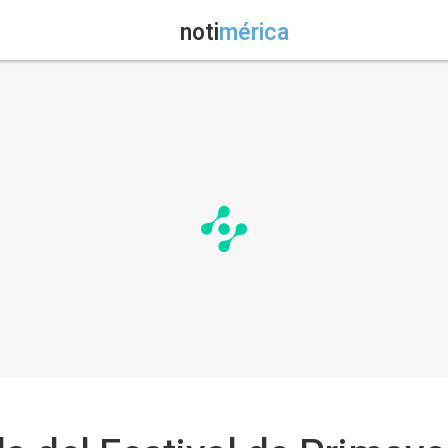
noti
mérica