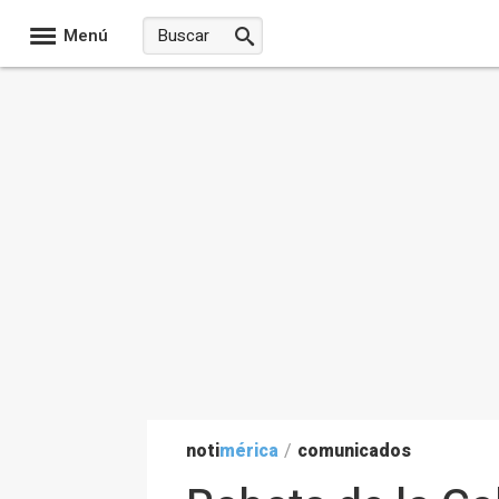
Menú
noti
mérica
/
comunicados