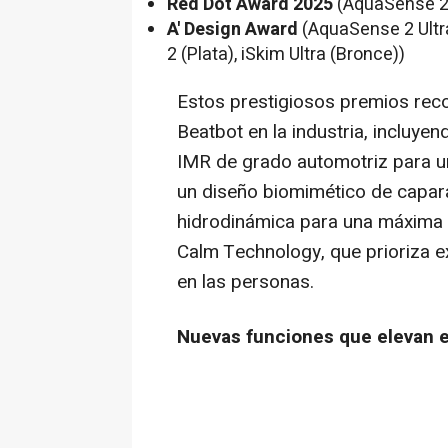
Red Dot Award 2025
(AquaSense 2 
A' Design Award
(AquaSense 2 Ultra
2 (Plata), iSkim Ultra (Bronce))
Estos prestigiosos premios rec
Beatbot en la industria, incluye
IMR de
grado automotriz para un
un diseño biomimético de capara
hidrodinámica para una máxima ef
Calm Technology, que prioriza ex
en las personas.
Nuevas funciones que elevan e