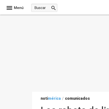
Menú
noti
mérica
/
comunicados