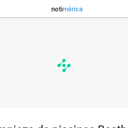
noti
mérica