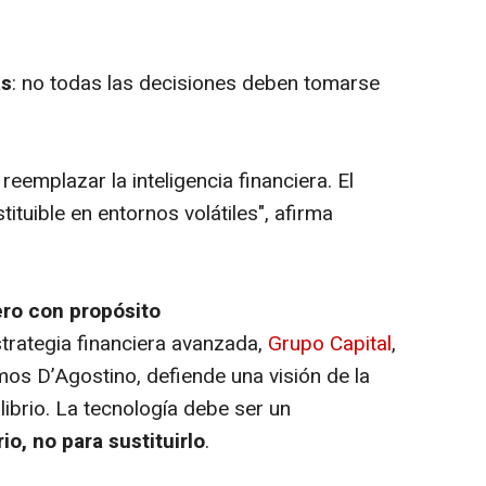
as
: no todas las decisiones deben tomarse
e reemplazar la inteligencia financiera. El
ituible en entornos volátiles", afirma
ero con propósito
trategia financiera avanzada,
Grupo Capital
,
mos D’Agostino, defiende una visión de la
ilibrio. La tecnología debe ser un
rio, no para sustituirlo
.