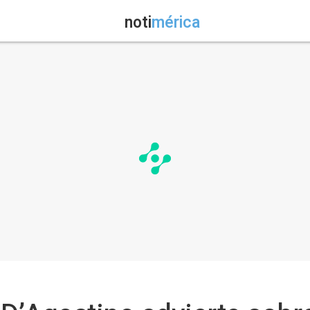
noti
mérica