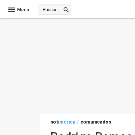
Menú
noti
mérica
/
comunicados