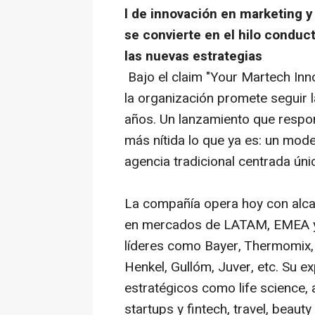
l de innovación en
marketing
y
se convierte en el hilo conduc
las nuevas estrategias
Bajo el
claim
"Your Martech Inno
la organización promete seguir l
años. Un lanzamiento que respon
más nítida lo que ya es: un mode
agencia tradicional centrada ún
La compañía opera hoy con alca
en mercados de LATAM, EMEA y a
líderes como Bayer, Thermomix, 
Henkel, Gullóm, Juver, etc. Su e
estratégicos como
life science
,
startups
y
fintech, travel, beauty 