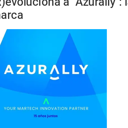
evoluciona a "Azurally": 
marca