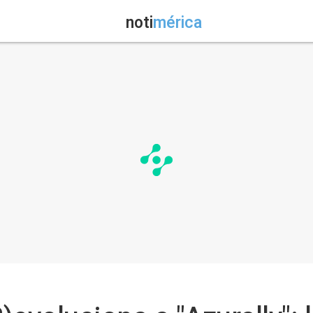
noti
mérica