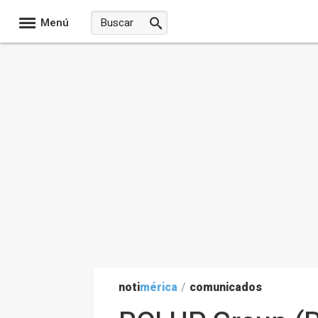
Menú
noti
mérica
/
comunicados