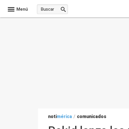
Menú
noti
mérica
/
comunicados