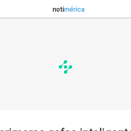
noti
mérica