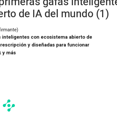
 primeras gafas inteligen
rto de IA del mundo (1)
firmante)
s inteligentes con ecosistema abierto de
 prescripción y diseñadas para funcionar
k y más