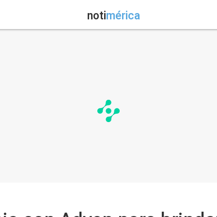
noti
mérica