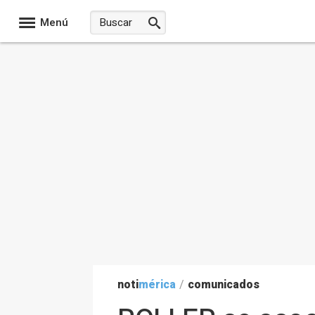
Menú
noti
mérica
/
comunicados